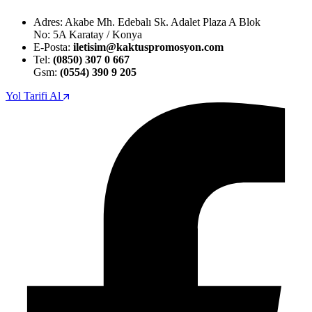
Adres: Akabe Mh. Edebalı Sk. Adalet Plaza A Blok
No: 5A Karatay / Konya
E-Posta:
iletisim@kaktuspromosyon.com
Tel:
(0850) 307 0 667
Gsm:
(0554) 390 9 205
Yol Tarifi Al