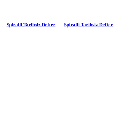
Spiralli Tarihsiz Defter
Spiralli Tarihsiz Defter