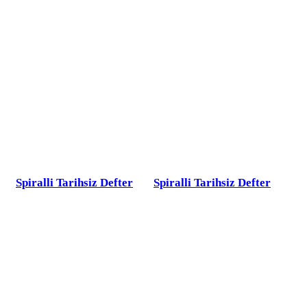
Spiralli Tarihsiz Defter
Spiralli Tarihsiz Defter