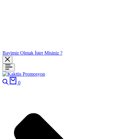
Bayimiz Olmak İster Misiniz ?
Ara
Cart
0