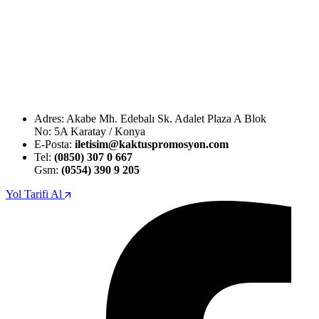
Adres: Akabe Mh. Edebalı Sk. Adalet Plaza A Blok
No: 5A Karatay / Konya
E-Posta:
iletisim@kaktuspromosyon.com
Tel:
(0850) 307 0 667
Gsm:
(0554) 390 9 205
Yol Tarifi Al