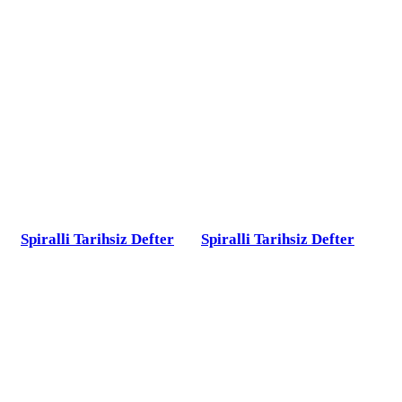
Spiralli Tarihsiz Defter
Spiralli Tarihsiz Defter