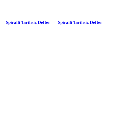
Spiralli Tarihsiz Defter
Spiralli Tarihsiz Defter