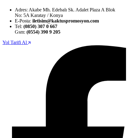
Adres: Akabe Mh. Edebalı Sk. Adalet Plaza A Blok
No: 5A Karatay / Konya
E-Posta:
iletisim@kaktuspromosyon.com
Tel:
(0850) 307 0 667
Gsm:
(0554) 390 9 205
Yol Tarifi Al