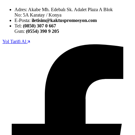
Adres: Akabe Mh. Edebalı Sk. Adalet Plaza A Blok
No: 5A Karatay / Konya
E-Posta:
iletisim@kaktuspromosyon.com
Tel:
(0850) 307 0 667
Gsm:
(0554) 390 9 205
Yol Tarifi Al