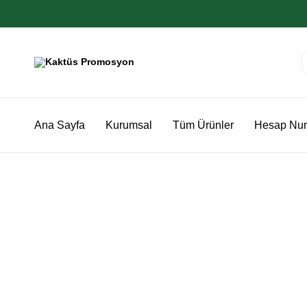
Kaktüs
Görülmeyen
Promosyon
Marka
Yok
Sayılır
Ana Sayfa
Kurumsal
Tüm Ürünler
Hesap Num