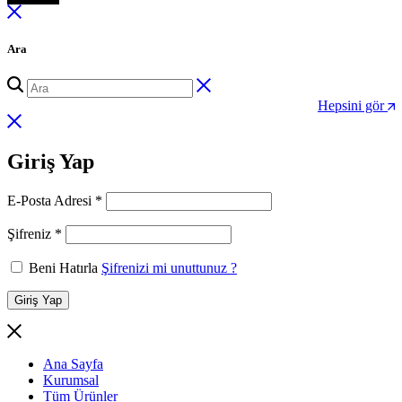
Ara
Hepsini gör
Giriş Yap
Gerekli
E-Posta Adresi
*
Gerekli
Şifreniz
*
Beni Hatırla
Şifrenizi mi unuttunuz ?
Giriş Yap
Ana Sayfa
Kurumsal
Tüm Ürünler