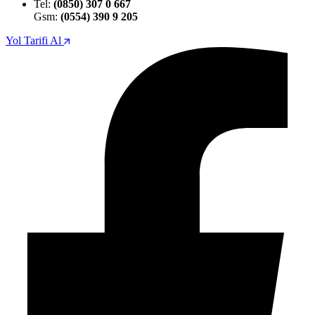
Tel:
(0850) 307 0 667
Gsm:
(0554) 390 9 205
Yol Tarifi Al