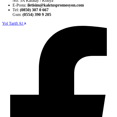
No: 5A Karatay / Konya
E-Posta:
iletisim@kaktuspromosyon.com
Tel:
(0850) 307 0 667
Gsm:
(0554) 390 9 205
Yol Tarifi Al