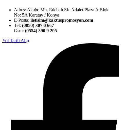
Adres: Akabe Mh. Edebalı Sk. Adalet Plaza A Blok
No: 5A Karatay / Konya
E-Posta:
iletisim@kaktuspromosyon.com
Tel:
(0850) 307 0 667
Gsm:
(0554) 390 9 205
Yol Tarifi Al