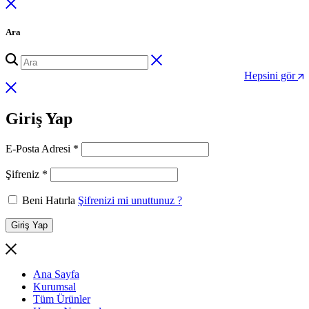
Ara
Hepsini gör
Giriş Yap
Gerekli
E-Posta Adresi
*
Gerekli
Şifreniz
*
Beni Hatırla
Şifrenizi mi unuttunuz ?
Giriş Yap
Ana Sayfa
Kurumsal
Tüm Ürünler