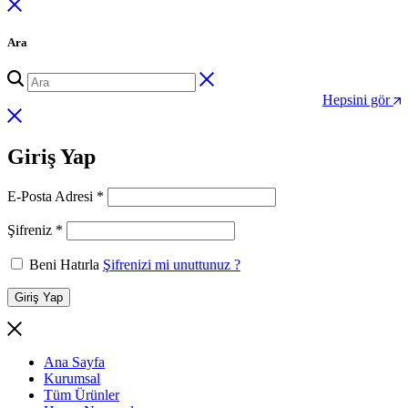
Ara
Hepsini gör
Giriş Yap
Gerekli
E-Posta Adresi
*
Gerekli
Şifreniz
*
Beni Hatırla
Şifrenizi mi unuttunuz ?
Giriş Yap
Ana Sayfa
Kurumsal
Tüm Ürünler