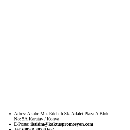
Adres: Akabe Mh. Edebalı Sk. Adalet Plaza A Blok
No: 5A Karatay / Konya
E-Posta:
iletisim@kaktuspromosyon.com
Tel:
(0850) 307 0 667