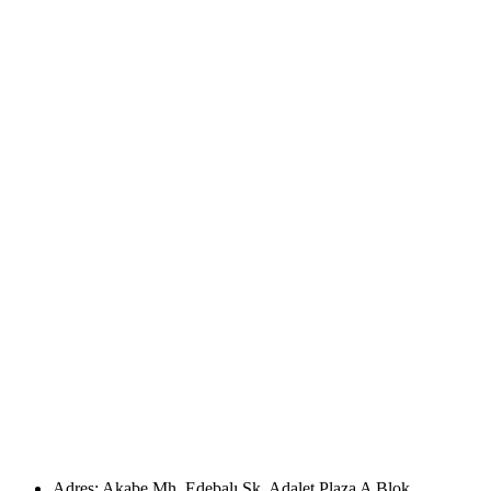
Adres: Akabe Mh. Edebalı Sk. Adalet Plaza A Blok