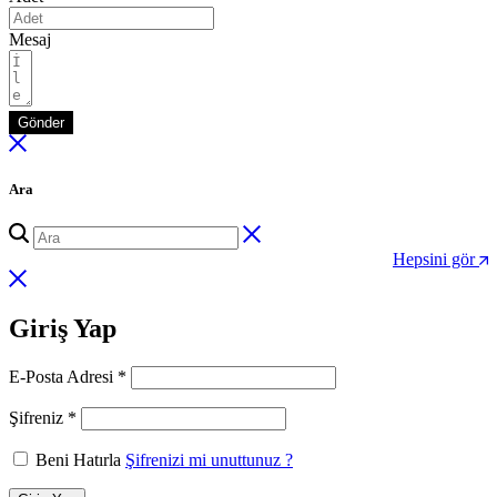
Mesaj
Gönder
Ara
Hepsini gör
Giriş Yap
Gerekli
E-Posta Adresi
*
Gerekli
Şifreniz
*
Beni Hatırla
Şifrenizi mi unuttunuz ?