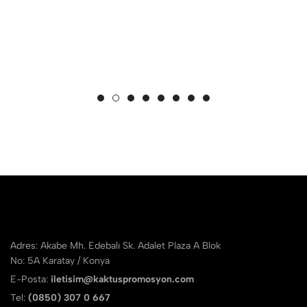
Adres: Akabe Mh. Edebalı Sk. Adalet Plaza A Blok
No: 5A Karatay / Konya
E-Posta:
iletisim@kaktuspromosyon.com
Tel:
(0850) 307 0 667