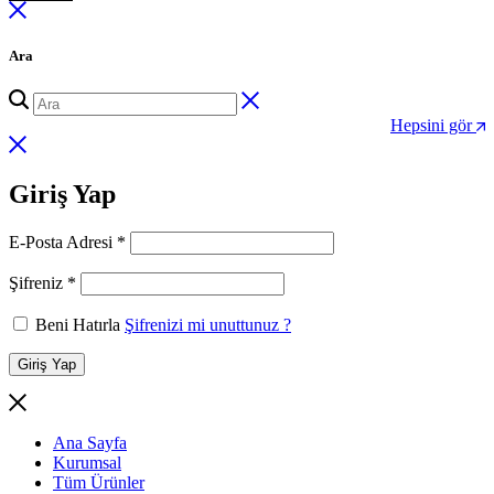
Ara
Hepsini gör
Giriş Yap
Gerekli
E-Posta Adresi
*
Gerekli
Şifreniz
*
Beni Hatırla
Şifrenizi mi unuttunuz ?
Giriş Yap
Ana Sayfa
Kurumsal
Tüm Ürünler