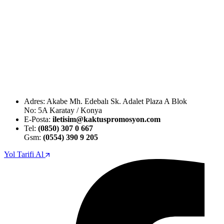
Adres: Akabe Mh. Edebalı Sk. Adalet Plaza A Blok
No: 5A Karatay / Konya
E-Posta:
iletisim@kaktuspromosyon.com
Tel:
(0850) 307 0 667
Gsm:
(0554) 390 9 205
Yol Tarifi Al