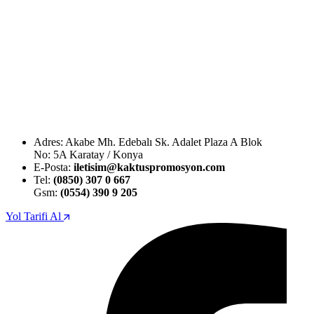
Adres: Akabe Mh. Edebalı Sk. Adalet Plaza A Blok
No: 5A Karatay / Konya
E-Posta:
iletisim@kaktuspromosyon.com
Tel:
(0850) 307 0 667
Gsm:
(0554) 390 9 205
Yol Tarifi Al